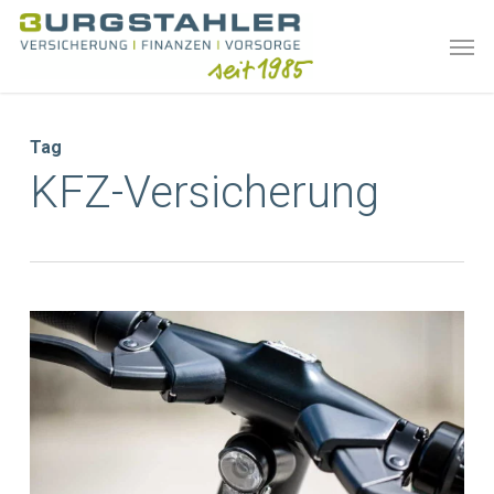
Skip
Men
to
main
content
Tag
KFZ-Versicherung