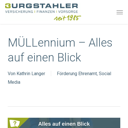
Skip
Men
to
main
content
MÜLLennium – Alles
auf einen Blick
Von
Kathrin Langer
Förderung Ehrenamt
,
Social
Media