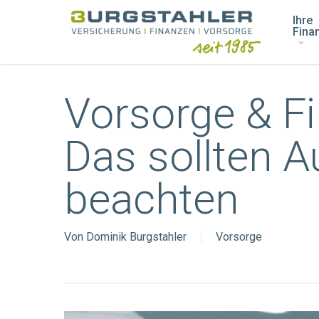
Skip
Ihre
to
Fina
main
content
Vorsorge & F
Das sollten A
beachten
Von
Dominik Burgstahler
Vorsorge