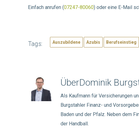
Einfach anrufen (
07247-80060
) oder eine E-Mail s
Auszubildene
Azubis
Berufseinstieg
Tags:
Über
Dominik Burgst
Als Kaufmann für Versicherungen un
Burgstahler Finanz- und Vorsorgeber
Baden und der Pfalz. Neben dem Fina
der Handball.