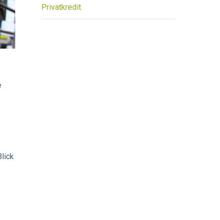
Privatkredit
e
lick