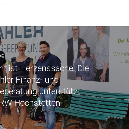
rag
t ist Herzenssache: Die
hler Finanz- und
eberatung unterstützt
 RW Hochstetten
 2018 – 2025 Burgstahler Finanz- und