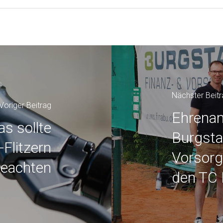
Nächster Beit
Voriger Beitrag
Ehrenam
as sollte
Burgsta
Flitzern
Vorsorg
eachten
den TC
©
Rechtliches