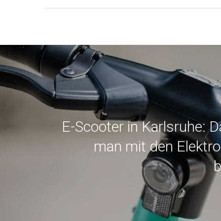
E-Scooter in Karlsruhe: D
man mit den Elektro-
b
Mit 💚 und Leidenschaft für Ihre Finanzen in