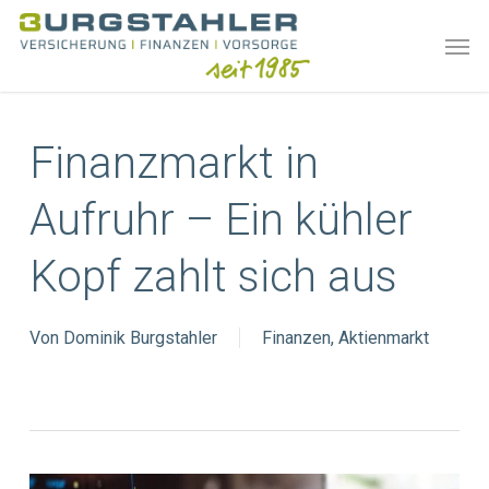
Skip
Men
to
main
content
Finanzmarkt in
Aufruhr – Ein kühler
Kopf zahlt sich aus
Von
Dominik Burgstahler
Finanzen
,
Aktienmarkt